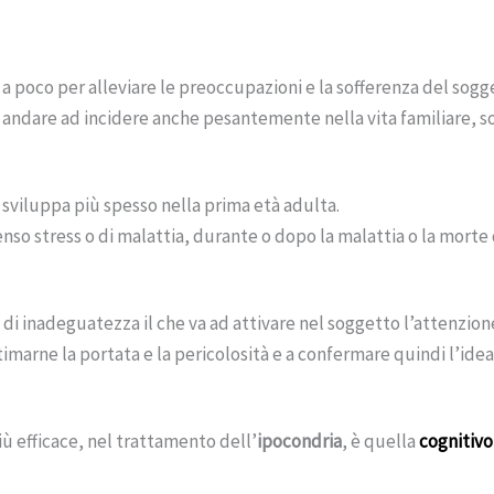
 a poco per alleviare le preoccupazioni e la sofferenza del so
ò andare ad incidere anche pesantemente nella vita familiare, so
 sviluppa più spesso nella prima età adulta.
so stress o di malattia, durante o dopo la malattia o la morte 
e di inadeguatezza il che va ad attivare nel soggetto l’attenzio
timarne la portata e la pericolosità e a confermare quindi l’idea
più efficace, nel trattamento dell’
ipocondria
, è quella
cognitiv