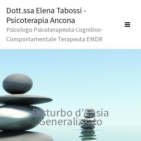
Vai
Dott.ssa Elena Tabossi -
al
Psicoterapia Ancona
contenuto
Psicologo Psicoterapeuta Cognitivo-
Comportamentale Terapeuta EMDR
Disturbo d’Ansia
Generalizzato